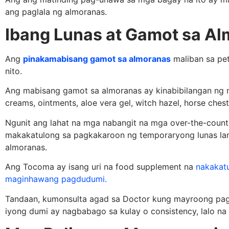
ang paglala ng almoranas.
Ibang Lunas at Gamot sa A
Ang
pinakamabisang gamot sa almoranas
maliban sa petr
nito.
Ang mabisang gamot sa almoranas ay kinabibilangan ng m
creams, ointments, aloe vera gel, witch hazel, horse ches
Ngunit ang lahat na mga nabangit na mga over-the-coun
makakatulong sa pagkakaroon ng temporaryong lunas la
almoranas.
Ang Tocoma ay isang uri na food supplement na
nakakatu
maginhawang pagdudumi.
Tandaan, kumonsulta agad sa Doctor kung mayroong pag
iyong dumi ay nagbabago sa kulay o consistency, lalo 