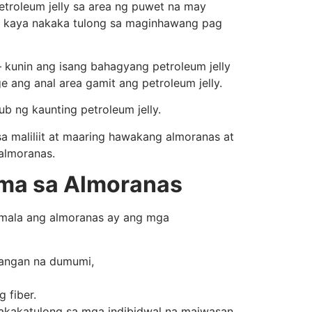
troleum jelly sa area ng puwet na may
, kaya nakaka tulong sa maginhawang pag
– kunin ang isang bahagyang petroleum jelly
e ang anal area gamit ang petroleum jelly.
rub ng kaunting petroleum jelly.
 maliliit at maaring hawakang almoranas at
 almoranas.
ema sa Almoranas
umala ang almoranas ay ang mga
langan na dumumi,
 fiber.
akakatulong sa mga indibidwal na maiwasan