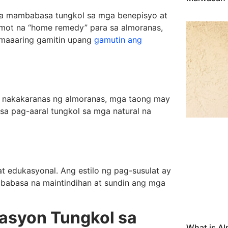
mga mambabasa tungkol sa mga benepisyo at
amot na “home remedy” para sa almoranas,
 maaaring gamitin upang
gamutin ang
na nakakaranas ng almoranas, mga taong may
sa pag-aaral tungkol sa mga natural na
at edukasyonal. Ang estilo ng pag-susulat ay
babasa na maintindihan at sundin ang mga
asyon Tungkol sa
What is A