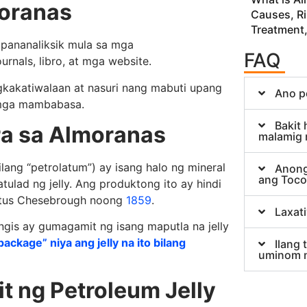
moranas
Causes, R
Treatment,
 pananaliksik mula sa mga
FAQ
nals, libro, at mga website.
akatiwalaan at nasuri nang mabuti upang
Ano p
 mga mambabasa.
Bakit 
ra sa Almoranas
malamig 
ilang “petrolatum”) ay isang halo ng mineral
Anong
ang Toc
tulad ng jelly. Ang produktong ito ay hindi
stus Chesebrough noong
1859
.
Laxat
is ay gumagamit ng isang maputla na jelly
package” niya ang jelly na ito bilang
Ilang
uminom 
 ng Petroleum Jelly