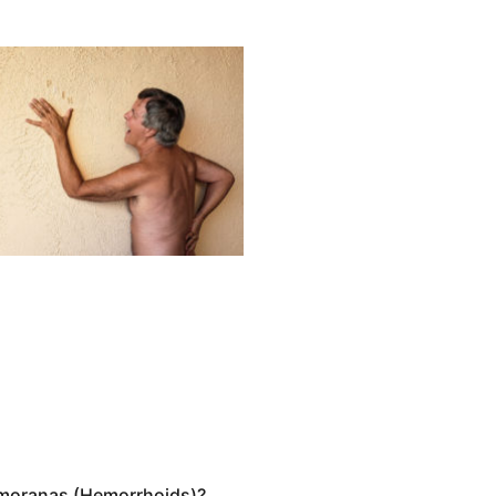
lmoranas (Hemorrhoids)?