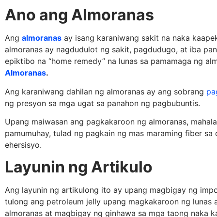
Ano ang Almoranas
Ang
almoranas
ay isang karaniwang sakit na naka kaapek
almoranas ay nagdudulot ng sakit, pagdudugo, at iba pa
epiktibo na “home remedy” na lunas sa pamamaga ng al
Almoranas
.
Ang karaniwang dahilan ng almoranas ay ang sobrang
pa
ng presyon sa mga ugat sa panahon ng pagbubuntis.
Upang maiwasan ang pagkakaroon ng almoranas, mahala
pamumuhay, tulad ng pagkain ng mas maraming fiber sa d
ehersisyo.
Layunin ng Artikulo
Ang layunin ng artikulong ito ay upang magbigay ng im
tulong ang petroleum jelly upang magkakaroon ng lunas 
almoranas at magbigay ng ginhawa sa mga taong naka ka