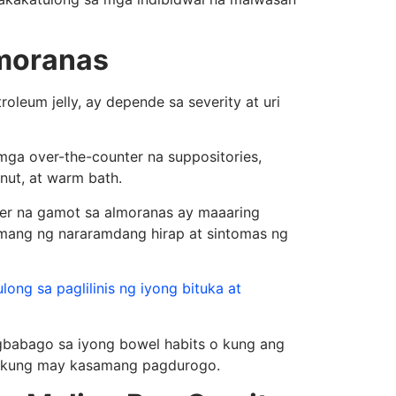
lmoranas
oleum jelly, ay depende sa severity at uri
ga over-the-counter na suppositories,
tnut, at warm bath.
ter na gamot sa almoranas ay maaaring
mang ng nararamdang hirap at sintomas ng
long sa paglilinis ng iyong bituka at
babago sa iyong bowel habits o kung ang
na kung may kasamang pagdurogo.