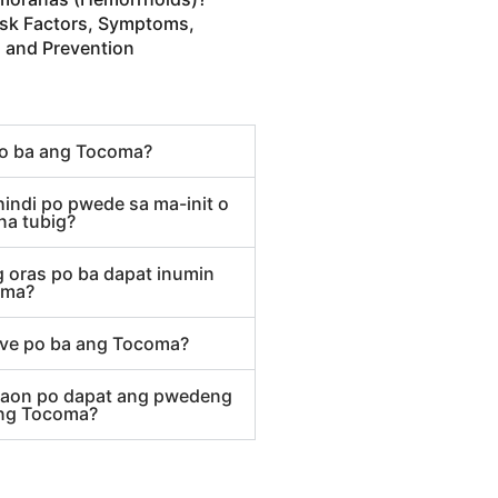
isk Factors, Symptoms,
 and Prevention
o ba ang Tocoma?
hindi po pwede sa ma-init o
na tubig?
 oras po ba dapat inumin
oma?
ive po ba ang Tocoma?
 taon po dapat ang pwedeng
ng Tocoma?