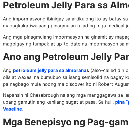
Petroleum Jelly Para sa Al
Ang impormasyong ibinigay sa artikulong ito ay batay sa
mapagkakatiwalaang pinagmulan tulad ng mga medical jour
Ang mga pinagmulang impormasyon na ginamit ay mapagk
magbigay ng tumpak at up-to-date na impormasyon sa
Ano ang P
etroleum Jelly Pa
Ang
petroleum jelly para sa almorana
s
(also-called din b
oils at waxes, na bumubuo sa isang semisolid na bagay ka
pa nagbago mula noong ma discover ito ni Robert Augu
Napansin ni Chesebrough na ang mga manggagawa sa lang
upang gamutin ang kanilang sugat at pasa. Sa huli,
pina “
Vaseline
.
Mga Benepisyo ng Pag-gamit