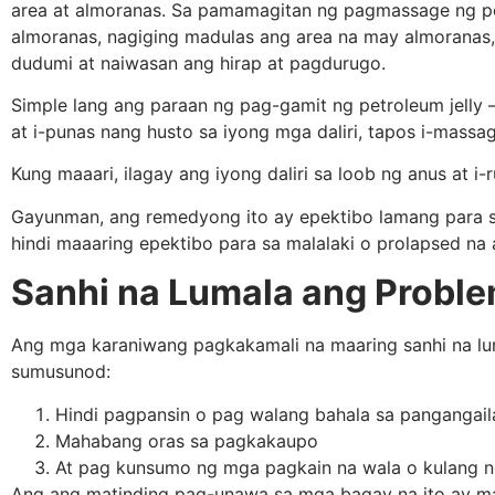
area at almoranas. Sa pamamagitan ng pagmassage ng pe
almoranas, nagiging madulas ang area na may almoranas
dudumi at naiwasan ang hirap at pagdurugo.
Simple lang ang paraan ng pag-gamit ng petroleum jelly 
at i-punas nang husto sa iyong mga daliri, tapos i-massag
Kung maaari, ilagay ang iyong daliri sa loob ng anus at i-
Gayunman, ang remedyong ito ay epektibo lamang para sa
hindi maaaring epektibo para sa malalaki o prolapsed na
Sanhi na Lumala ang Probl
Ang mga karaniwang pagkakamali na maaring sanhi na l
sumusunod:
Hindi pagpansin o pag walang bahala sa pangangai
Mahabang oras sa pagkakaupo
At pag kunsumo ng mga pagkain na wala o kulang ng
Ang ang matinding pag-unawa sa mga bagay na ito ay m