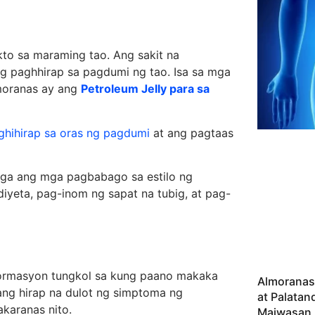
to sa maraming tao. Ang sakit na
ng paghhirap sa pagdumi ng tao. Isa sa mga
moranas ay ang
Petroleum Jelly para sa
ghihirap sa oras ng pagdumi
at ang pagtaas
ga ang mga pagbabago sa estilo ng
iyeta, pag-inom ng sapat na tubig, at pag-
pormasyon tungkol sa kung paano makaka
Almoranas
ang hirap na dulot ng simptoma ng
at Palata
karanas nito.
Maiwasan